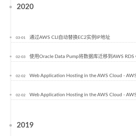
2020
通过AWS CLI自动替换EC2实例IP地址
03-01
使用Oracle Data Pump将数据库迁移到AWS RDS 
02-03
Web Application Hosting in the AWS Cloud
02-02
Web Application Hosting in the AWS Cloud - AW
02-02
2019