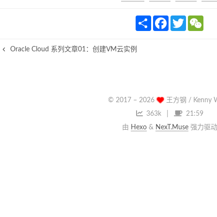
S
F
T
W
h
a
w
e
a
c
i
C
r
e
t
h
Oracle Cloud 系列文章01：创建VM云实例
e
b
t
a
o
e
t
o
r
k
© 2017 –
2026
王方钢 / Kenny 
363k
21:59
由
Hexo
&
NexT.Muse
强力驱