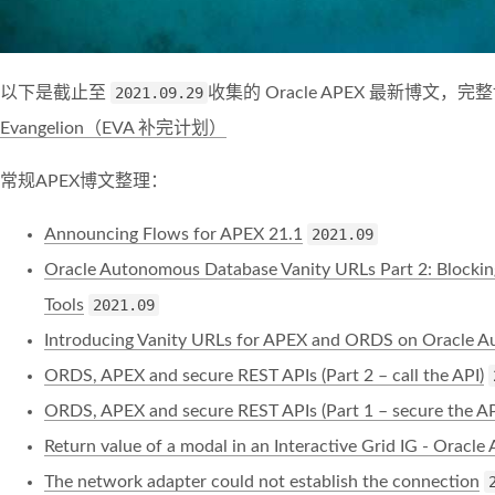
以下是截止至
2021.09.29
收集的 Oracle APEX 最新博文
Evangelion（EVA 补完计划）
常规APEX博文整理：
Announcing Flows for APEX 21.1
2021.09
Oracle Autonomous Database Vanity URLs Part 2: Blockin
Tools
2021.09
Introducing Vanity URLs for APEX and ORDS on Oracle 
ORDS, APEX and secure REST APIs (Part 2 – call the API)
ORDS, APEX and secure REST APIs (Part 1 – secure the AP
Return value of a modal in an Interactive Grid IG - Oracle
The network adapter could not establish the connection