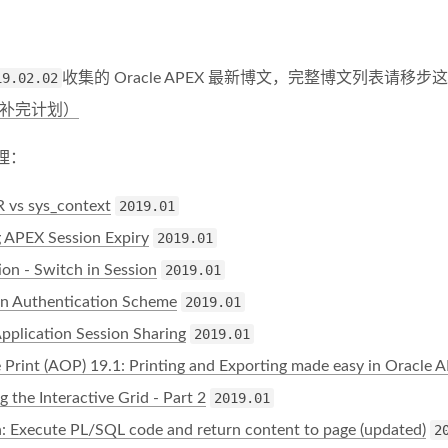
19.02.02
收集的 Oracle APEX 最新博文，完整博文列表请移步
VA 补完计划）
理：
 vs sys_context
2019.01
 APEX Session Expiry
2019.01
on - Switch in Session
2019.01
-in Authentication Scheme
2019.01
pplication Session Sharing
2019.01
 Print (AOP) 19.1: Printing and Exporting made easy in Oracle 
g the Interactive Grid - Part 2
2019.01
: Execute PL/SQL code and return content to page (updated)
2