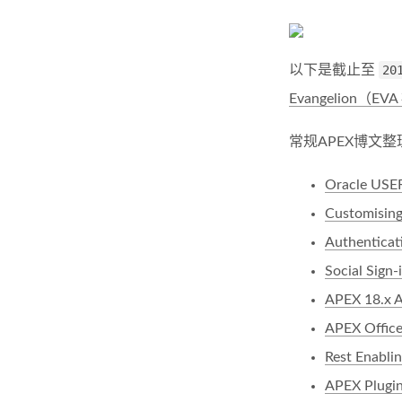
以下是截止至
20
Evangelion（E
常规APEX博文整
Oracle USER
Customising
Authenticati
Social Sign
APEX 18.x A
APEX Office
Rest Enablin
APEX Plugin