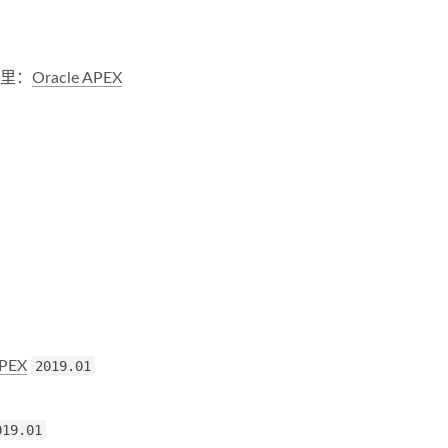
这里：
Oracle APEX
APEX
2019.01
019.01