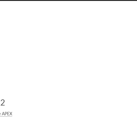
02
e APEX