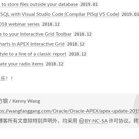
to store files outside your database
2019.01
SQL with Visual Studio Code (Compilar PlSql VS Code)
2019.01
8 webinar series
2018.12
 to your Interactive Grid Toolbar
2018.12
harts in APEX Interactive Grid
2018.12
yle to a line of a classic report
2018.12
ate your radio items
2018.12
快乐！！
钢 / Kenny Wang
tps://wangfanggang.com/Oracle/Oracle-APEX/apex-update-20
博客所有文章除特别声明外，均采用
BY-NC-SA
许可协议。转