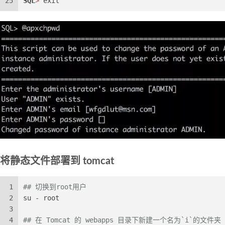
25
SQL
>
 exit
将静态文件部署到 tomcat
1
## 切换到root用户
2
su - root
3
4
## 在 Tomcat 的 webapps 目录下新建一个名为`i`的文件夹