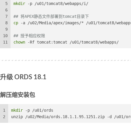
5
mkdir
 -p /u01/tomcat8/webapps/i/
6
7
## 将APEX静态文件部署到tomcat目录下
8
cp
 -a /u02/Media/apex/images/* /u01/tomcat8/webapp
9
10
## 授予相应权限
11
chown
 -Rf tomcat:tomcat /u01/tomcat8/webapps/
升级 ORDS 18.1
解压缩安装包
1
mkdir
 -p /u01/ords
2
unzip /u02/Media/ords.18.1.1.95.1251.zip -d /u01/or