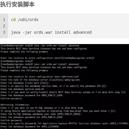
执行安装脚本
1
cd
 /u01/ords
2
3
java -jar ords.war install advanced