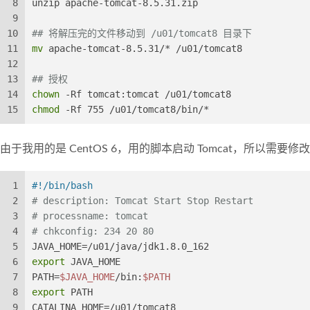
8
unzip apache-tomcat-8.5.31.zip
9
10
## 将解压完的文件移动到 /u01/tomcat8 目录下
11
mv
 apache-tomcat-8.5.31/* /u01/tomcat8
12
13
## 授权
14
chown
 -Rf tomcat:tomcat /u01/tomcat8
15
chmod
 -Rf 755 /u01/tomcat8/bin/*
由于我用的是 CentOS 6，用的脚本启动 Tomcat，所以需要修
1
#!/bin/bash
2
# description: Tomcat Start Stop Restart
3
# processname: tomcat
4
# chkconfig: 234 20 80
5
JAVA_HOME=/u01/java/jdk1.8.0_162
6
export
 JAVA_HOME
7
PATH=
$JAVA_HOME
/bin:
$PATH
8
export
 PATH
9
CATALINA_HOME=/u01/tomcat8