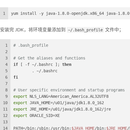
1
yum install -y java-1.8.0-openjdk.x86_64 java-1.8.0
安装完 JDK，将环境变量添加到
~/.bash_profile
文件中；
1
# .bash_profile
2
3
# Get the aliases and functions
4
if
 [ -f ~/.bashrc ]; 
then
5
        . ~/.bashrc
6
fi
7
8
# User specific environment and startup programs
9
export
 NLS_LANG=American_America.AL32UTF8
10
export
 JAVA_HOME=/u01/java/jdk1.8.0_162
11
export
 JRE_HOME=/u01/java/jdk1.8.0_162/jre
12
export
 ORACLE_SID=XE
13
14
PATH=/bin:/sbin:/usr/bin:
$JAVA_HOME
/bin:
$JRE_HOME
/