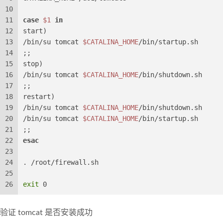
10
11
case
$1
in
12
start)
13
/bin/su tomcat 
$CATALINA_HOME
/bin/startup.sh
14
;;
15
stop)
16
/bin/su tomcat 
$CATALINA_HOME
/bin/shutdown.sh
17
;;
18
restart)
19
/bin/su tomcat 
$CATALINA_HOME
/bin/shutdown.sh
20
/bin/su tomcat 
$CATALINA_HOME
/bin/startup.sh
21
;;
22
esac
23
24
. /root/firewall.sh
25
26
exit
 0
验证 tomcat 是否安装成功