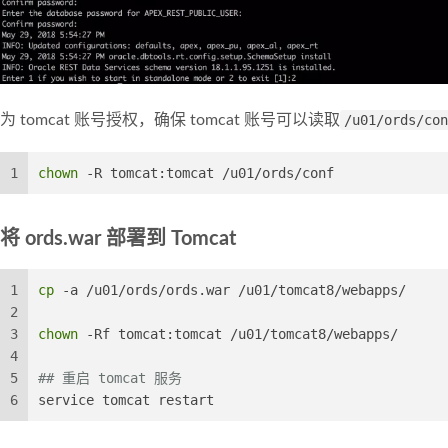
为 tomcat 账号授权，确保 tomcat 账号可以读取
/u01/ords/con
1
chown
 -R tomcat:tomcat /u01/ords/conf
将 ords.war 部署到 Tomcat
1
cp
 -a /u01/ords/ords.war /u01/tomcat8/webapps/
2
3
chown
 -Rf tomcat:tomcat /u01/tomcat8/webapps/
4
5
## 重启 tomcat 服务
6
service tomcat restart