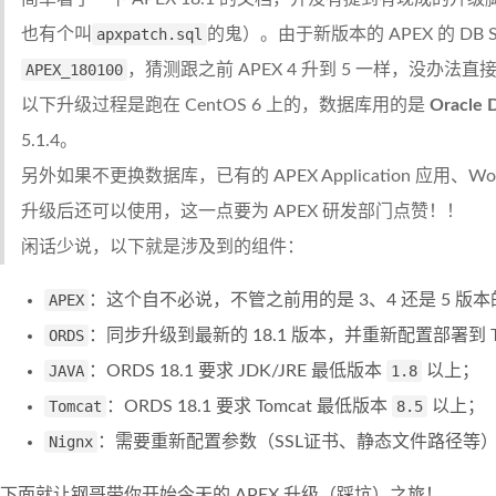
也有个叫
apxpatch.sql
的鬼）。由于新版本的 APEX 的 DB 
APEX_180100
，猜测跟之前 APEX 4 升到 5 一样，没办法直
以下升级过程是跑在 CentOS 6 上的，数据库用的是
Oracle 
5.1.4。
另外如果不更换数据库，已有的 APEX Application 应用、Wor
升级后还可以使用，这一点要为 APEX 研发部门点赞！！
闲话少说，以下就是涉及到的组件：
APEX
：这个自不必说，不管之前用的是 3、4 还是 5 
ORDS
：同步升级到最新的 18.1 版本，并重新配置部署到 Tom
JAVA
：ORDS 18.1 要求 JDK/JRE 最低版本
1.8
以上；
Tomcat
：ORDS 18.1 要求 Tomcat 最低版本
8.5
以上；
Nignx
：需要重新配置参数（SSL证书、静态文件路径等
下面就让钢哥带你开始今天的 APEX 升级（踩坑）之旅！