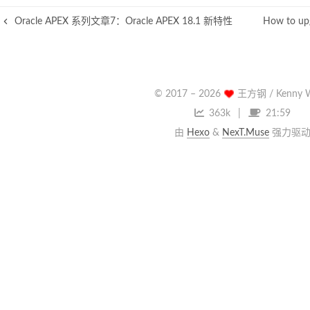
a
c
i
C
r
e
t
h
Oracle APEX 系列文章7：Oracle APEX 18.1 新特性
How to upg
e
b
t
a
o
e
t
o
r
k
© 2017 –
2026
王方钢 / Kenny 
363k
21:59
由
Hexo
&
NexT.Muse
强力驱