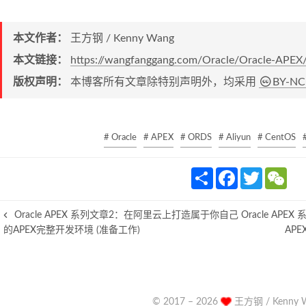
本文作者：
王方钢 / Kenny Wang
本文链接：
https://wangfanggang.com/Oracle/Oracle-APEX/
版权声明：
本博客所有文章除特别声明外，均采用
BY-NC
# Oracle
# APEX
# ORDS
# Aliyun
# CentOS
S
F
T
W
h
a
w
e
a
c
i
C
r
e
t
h
Oracle APEX 系列文章2：在阿里云上打造属于你自己
Oracle A
e
b
t
a
o
e
t
的APEX完整开发环境 (准备工作)
APE
o
r
k
© 2017 –
2026
王方钢 / Kenny 