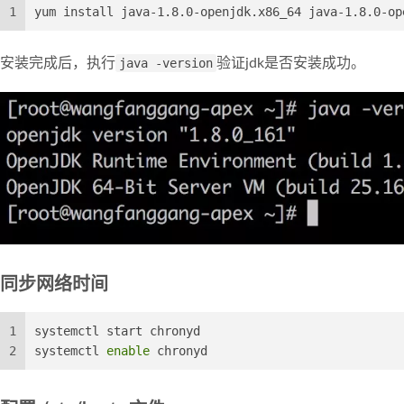
1
yum install java-1.8.0-openjdk.x86_64 java-1.8.0-op
安装完成后，执行
java -version
验证jdk是否安装成功。
同步网络时间
1
systemctl start chronyd
2
systemctl 
enable
 chronyd