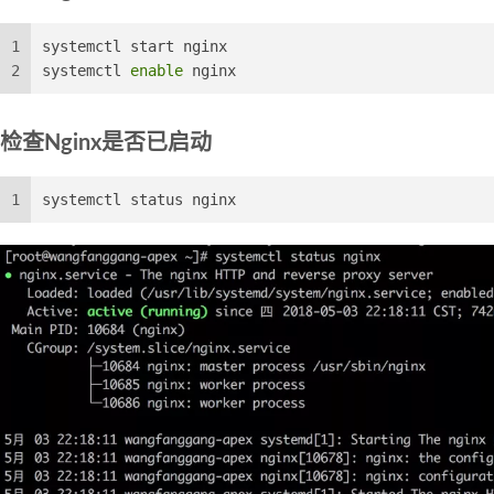
1
systemctl start nginx
2
systemctl 
enable
 nginx
检查Nginx是否已启动
1
systemctl status nginx