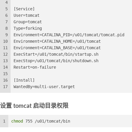
4
5
[Service]
6
User=tomcat
7
Group=tomcat
8
Type=forking
9
Environment=CATALINA_PID=/u01/tomcat/tomcat.pid
10
Environment=CATALINA_HOME=/u01/tomcat
11
Environment=CATALINA_BASE=/u01/tomcat
12
ExecStart=/u01/tomcat/bin/startup.sh
13
ExecStop=/u01/tomcat/bin/shutdown.sh
14
Restart=on-failure
15
16
[Install]
17
WantedBy=multi-user.target
设置 tomcat 启动目录权限
1
chmod
 755 /u01/tomcat/bin