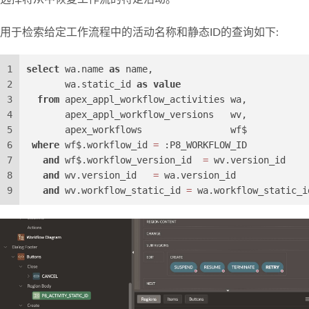
用于检索给定工作流程中的活动名称和静态ID的查询如下:
1
select
 wa.name 
as
 name,
2
       wa.static_id 
as
value
3
from
 apex_appl_workflow_activities wa,
4
       apex_appl_workflow_versions   wv,
5
       apex_workflows                wf$
6
where
 wf$.workflow_id 
=
 :P8_WORKFLOW_ID
7
and
 wf$.workflow_version_id  
=
 wv.version_id
8
and
 wv.version_id   
=
 wa.version_id
9
and
 wv.workflow_static_id 
=
 wa.workflow_static_i