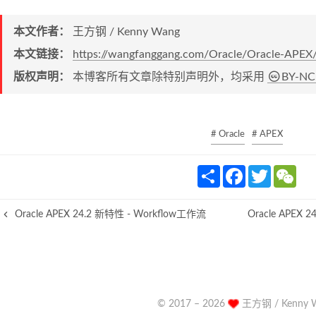
本文作者：
王方钢 / Kenny Wang
本文链接：
https://wangfanggang.com/Oracle/Oracle-APEX
版权声明：
本博客所有文章除特别声明外，均采用
BY-NC
# Oracle
# APEX
S
F
T
W
h
a
w
e
a
c
i
C
r
e
t
h
Oracle APEX 24.2 新特性 - Workflow工作流
Oracle APE
e
b
t
a
o
e
t
o
r
k
© 2017 –
2026
王方钢 / Kenny 